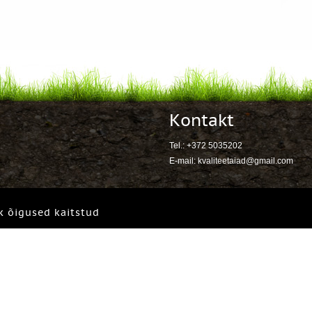
Kontakt
Tel.: +372 5035202
E-mail:
kvaliteetaiad@gmail.com
k õigused kaitstud